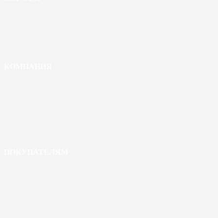
Декоративный камень из гипса
Декоративный камень из бетона
3D-панели
Плитка ручной формовки
Сопутствующие товары
КОМПАНИЯ
О компании
Сотрудничество
Новости
Сертификаты
Наши работы
Вакансии
Контакты
ПОКУПАТЕЛЯМ
Оплата
Доставка
Статьи
Укладка
FAQ