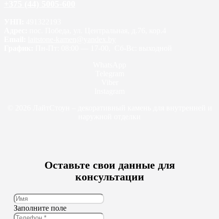
+375 (44) 5005-600
УНП:
491322193
Адрес:
пос. Победа, ул. Центральная, д.76, кор.4
Email:
laitstone-kamen@yandex.by
График:
Пн-Пт: 08:00 — 17-00, Сб-Вс: выходной
WhatsApp
Telegram
Viber
Instagram
© 2026 ЛайтСтоун – декоративный камень для внутренней и
наружной отделки
Оставьте свои данные для
консультации
Заполните поле