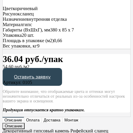
Цвет
коричневый
Рисунок
сланец
Назначение
внутренняя отделка
Материал
гипс
Габариты (ВхШхГ), мм
380 х 85 х 7
Упаковка
20 шт.
Площадь в упаковке (м2)
0,66
Вес упаковки, кг
9
36.04 руб./упак
54.60 руб./м2
Оставить заявку
Артикул:
0105
Обратите внимание, что отображаемые цвета и оттенки могут
незначительно отличаться от реальных из-за особенностей настроек
вашего экрана и освещения.
Продукция отпускается кратно упаковкам.
Описание
Оплата
Доставка
Монтаж
Описание
Декоративный гипсовый камень Рифейский сланец